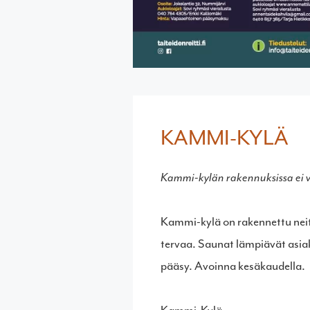
KAMMI-KYLÄ
Kammi-kylän rakennuksissa ei vat
Kammi-kylä on rakennettu neit
tervaa. Saunat lämpiävät asia
pääsy. Avoinna kesäkaudella.