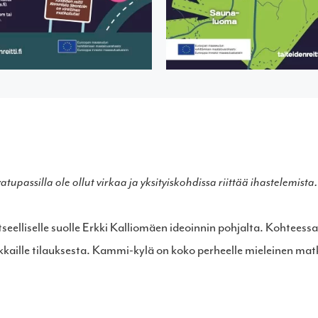
upassilla ole ollut virkaa ja yksityiskohdissa riittää ihastelemista.
seelliselle suolle Erkki Kalliomäen ideoinnin pohjalta. Kohtee
kkaille tilauksesta. Kammi-kylä on koko perheelle mieleinen mat