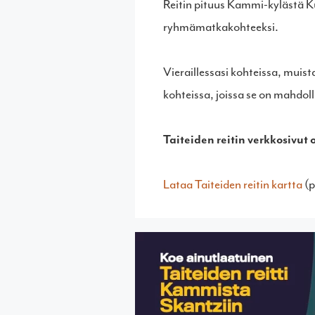
Reitin pituus Kammi-kylästä Kul
ryhmämatkakohteeksi.
Vieraillessasi kohteissa, muis
kohteissa, joissa se on mahdoll
Taiteiden reitin verkkosivut 
Lataa Taiteiden reitin kartta
(p