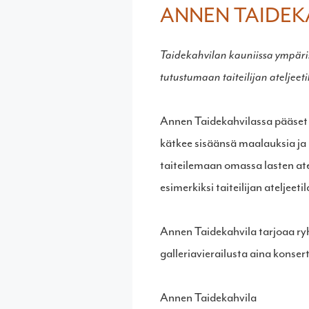
ANNEN TAIDEK
Taidekahvilan kauniissa ympär
tutustumaan taiteilijan ateljee
Annen Taidekahvilassa pääset 
kätkee sisäänsä maalauksia ja
taiteilemaan omassa lasten ate
esimerkiksi taiteilijan ateljee
Annen Taidekahvila tarjoaa ryh
galleriavierailusta aina konsert
Annen Taidekahvila