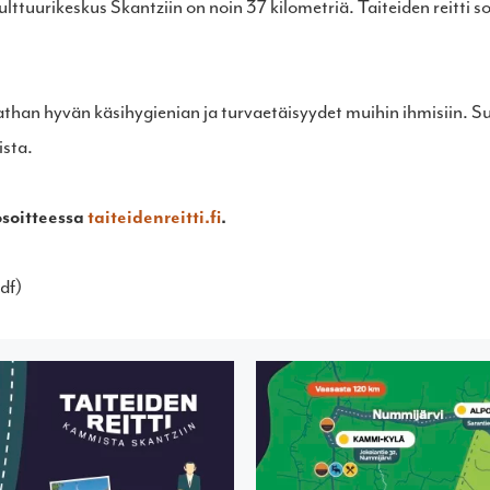
ttuurikeskus Skantziin on noin 37 kilometriä. Taiteiden reitti so
tathan hyvän käsihygienian ja turvaetäisyydet muihin ihmisiin. 
ista.
osoitteessa
taiteidenreitti.fi
.
df)