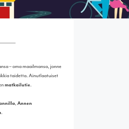
inansa – oma maailmansa, jonne
ikkia taidetta. Ainutlaatuiset
nen
matkailutie
.
annilla
,
Annen
a
.