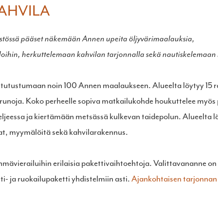
AHVILA
istössä pääset näkemään Annen upeita öljyvärimaalauksia,
tiloihin, herkuttelemaan kahvilan tarjonnalla sekä nautiskelemaan 
tutustumaan noin 100 Annen maalaukseen. Alueelta löytyy 15 ra
 runoja. Koko perheelle sopiva matkailukohde houkuttelee myös
ljeessa ja kiertämään metsässä kulkevan taidepolun. Alueelta löy
tilat, myymälöitä sekä kahvilarakennus.
mävierailuihin erilaisia pakettivaihtoehtoja. Valittavananne o
ti- ja ruokailupaketti yhdistelmiin asti.
Ajankohtaisen tarjonnan 