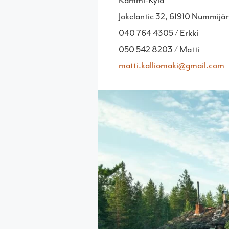
Kammi-Kylä
Jokelantie 32, 61910 Nummijär
040 764 4305 / Erkki
050 542 8203 / Matti
matti.kalliomaki@gmail.com