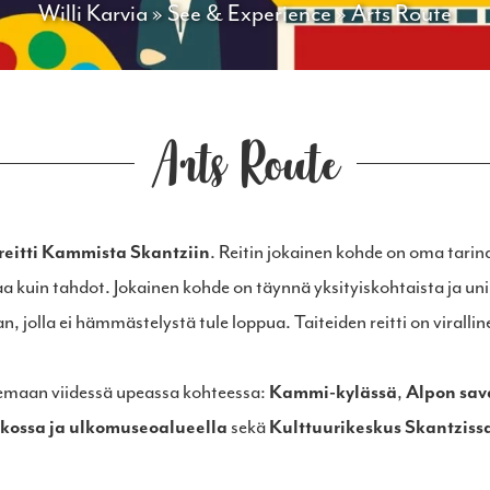
Willi Karvia
»
See & Experience
»
Arts Route
Arts Route
reitti Kammista Skantziin
. Reitin jokainen kohde on oma tar
aa kuin tahdot. Jokainen kohde on täynnä yksityiskohtaista ja uni
n, jolla ei hämmästelystä tule loppua. Taiteiden reitti on viralli
ailemaan viidessä upeassa kohteessa:
Kammi-kylässä
,
Alpon sav
rkossa ja ulkomuseoalueella
sekä
Kulttuurikeskus Skantziss