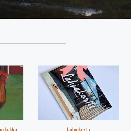
jan kukko
Lahjakortti