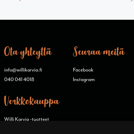
Ota yhteyttä
Seuraa meitä
info@willikarvia.fi
Facebook
040 041 4018
Instagram
Verkkokauppa
Willi Karvia -tuotteet