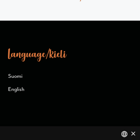
Language/kieli
Suomi
English
×