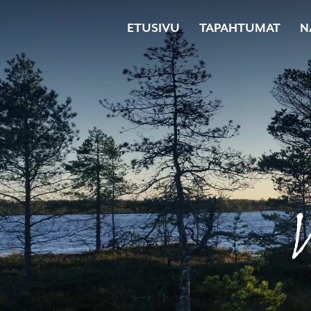
Siirry
ETUSIVU
TAPAHTUMAT
N
sisältöön