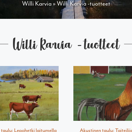
Willi Karvia
»
Willi Karvia -tuotteet
Willi Karvia -tuotteet
taulu: Lepohetki laitumella
Akustinen taulu: Taiteili