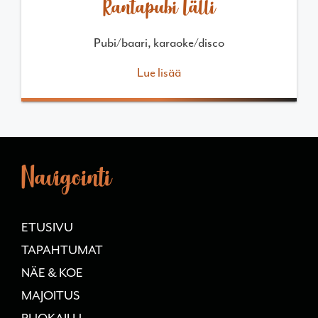
Kantapubi Tälli
Pubi/baari, karaoke/disco
Lue lisää
Navigointi
ETUSIVU
TAPAHTUMAT
NÄE & KOE
MAJOITUS