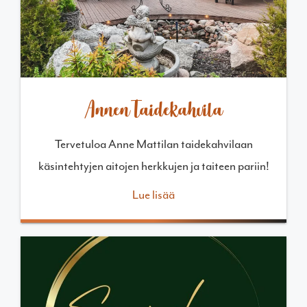
Annen Taidekahvila
Tervetuloa Anne Mattilan taidekahvilaan
käsintehtyjen aitojen herkkujen ja taiteen pariin!
Lue lisää