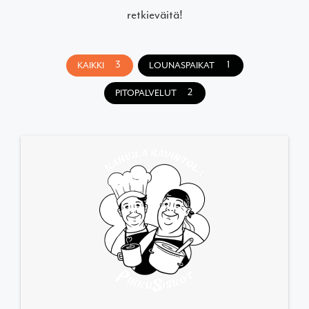
retkieväitä!
3
1
KAIKKI
LOUNASPAIKAT
2
PITOPALVELUT