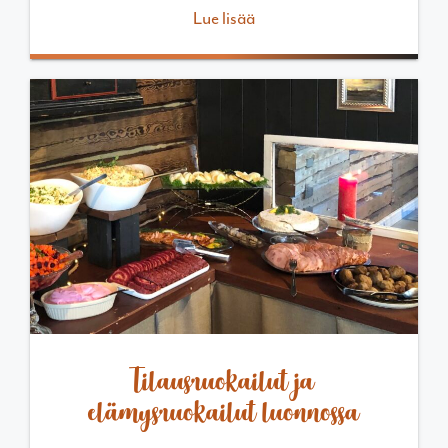
Lue lisää
Tilausruokailut ja
elämysruokailut luonnossa