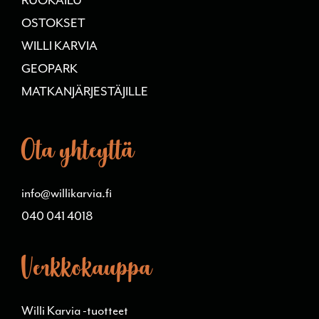
RUOKAILU
OSTOKSET
WILLI KARVIA
GEOPARK
MATKANJÄRJESTÄJILLE
Ota yhteyttä
info@willikarvia.fi
040 041 4018
Verkkokauppa
Willi Karvia -tuotteet