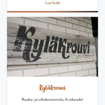
Lue lisää
Kyläkrouvi
Ruoka- ja viihderavintola, A-oikeudet