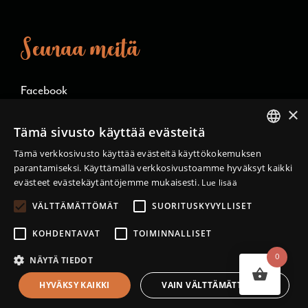
Seuraa meitä
Facebook
×
Instagram
Tämä sivusto käyttää evästeitä
FINNISH
Tämä verkkosivusto käyttää evästeitä käyttökokemuksen
Language/kieli
parantamiseksi. Käyttämällä verkkosivustoamme hyväksyt kaikki
ENGLISH
evästeet evästekäytäntöjemme mukaisesti.
Lue lisää
VÄLTTÄMÄTTÖMÄT
SUORITUSKYVYLLISET
Suomi
KOHDENTAVAT
TOIMINNALLISET
English
0
NÄYTÄ TIEDOT
HYVÄKSY KAIKKI
VAIN VÄLTTÄMÄTTÖMÄT
®
© Willi Karvia |
Designed and Released by Rock My Business