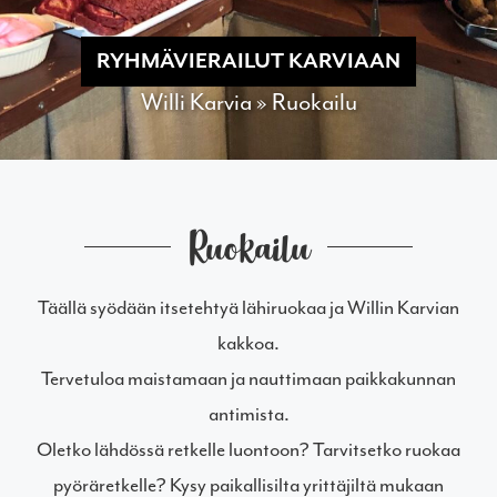
RYHMÄVIERAILUT KARVIAAN
Willi Karvia
»
Ruokailu
Ruokailu
Täällä syödään itsetehtyä lähiruokaa ja Willin Karvian
kakkoa.
Tervetuloa maistamaan ja nauttimaan paikkakunnan
antimista.
Oletko lähdössä retkelle luontoon? Tarvitsetko ruokaa
pyöräretkelle? Kysy paikallisilta yrittäjiltä mukaan