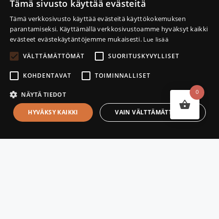
Tämä sivusto käyttää evästeitä
NÄE & KOE
FINNISH
Tämä verkkosivusto käyttää evästeitä käyttökokemuksen
MAJOITUS
parantamiseksi. Käyttämällä verkkosivustoamme hyväksyt kaikki
ENGLISH
RUOKAILU
evästeet evästekäytäntöjemme mukaisesti.
Lue lisää
OSTOKSET
VÄLTTÄMÄTTÖMÄT
SUORITUSKYVYLLISET
WILLI KARVIA
KOHDENTAVAT
TOIMINNALLISET
GEOPARK
0
NÄYTÄ TIEDOT
MATKANJÄRJESTÄJILLE
10,00
€
–
HYVÄKSY KAIKKI
VAIN VÄLTTÄMÄTTÖMÄT
Hintaluokka:
200,00
€
10,00 €
-
Ota yhteyttä
200,00 €
info@willikarvia.fi
040 041 4018