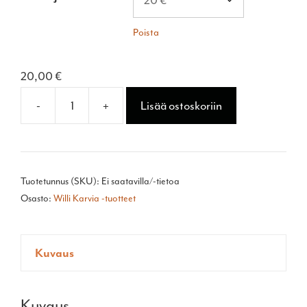
Poista
20,00
€
-
+
Lisää ostoskoriin
Lahjakortti
määrä
Tuotetunnus (SKU):
Ei saatavilla/-tietoa
Osasto:
Willi Karvia -tuotteet
Kuvaus
Kuvaus