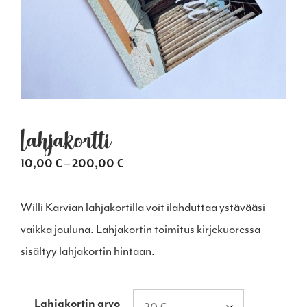
Lahjakortti
Hintaluokka:
10,00
€
–
200,00
€
10,00 €
-
Willi Karvian lahjakortilla voit ilahduttaa ystävääsi
200,00 €
vaikka jouluna. Lahjakortin toimitus kirjekuoressa
sisältyy lahjakortin hintaan.
Lahjakortin arvo